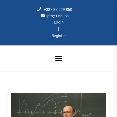
Skip
to
+387 37 229 850
the
pfb@unbi.ba
Login
content
|
Register