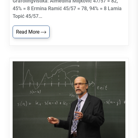
Grafolingvistika: Almedina Miljković 47/57 = 82,
45% = 8 Ermina Ramić 45/57 = 78, 94% = 8 Lamia
Topić 45/57...
Read More