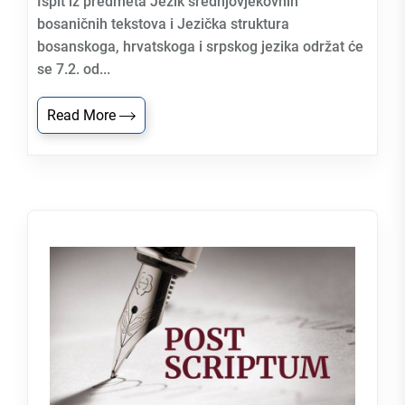
Ispit iz predmeta Jezik srednjovjekovnih
bosaničnih tekstova i Jezička struktura
bosanskoga, hrvatskoga i srpskog jezika održat će
se 7.2. od...
Read More