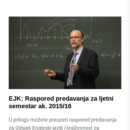
EJK: Raspored predavanja za ljetni
semestar ak. 2015/16
U prilogu možete preuzeti raspored predavanja
za Odsjek Engleski jezik i književnost za