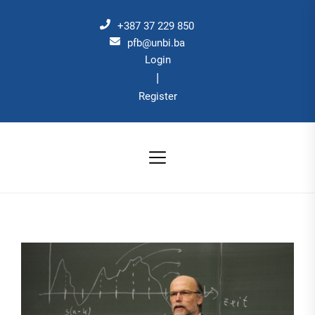
Skip
to
+387 37 229 850
the
pfb@unbi.ba
Login
content
|
Register