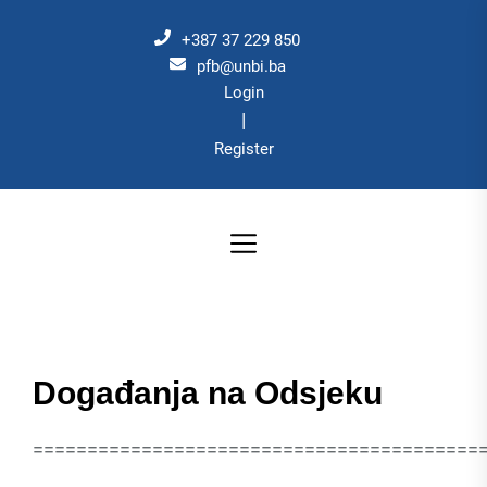
Skip
to
+387 37 229 850
the
pfb@unbi.ba
Login
content
|
Register
Događanja na Odsjeku
=========================================