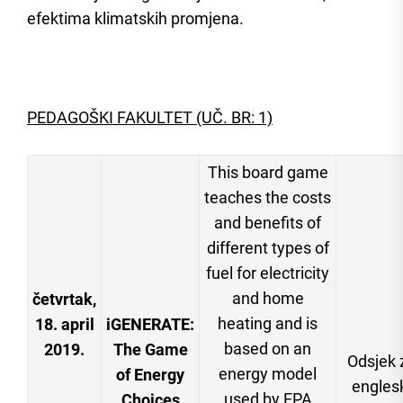
efektima klimatskih promjena.
PEDAGOŠKI FAKULTET (UČ. BR: 1)
This board game
teaches the costs
and benefits of
different types of
fuel for electricity
and home
četvrtak,
heating and is
18. april
iGENERATE:
based on an
2019.
The Game
Odsjek 
energy model
of Energy
engles
used by EPA
Choices