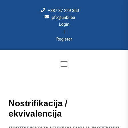
Skip
to
+387 37 229 850
the
pfb@unbi.ba
Login
content
|
Register
Nostrifikacija /
ekvivalencija