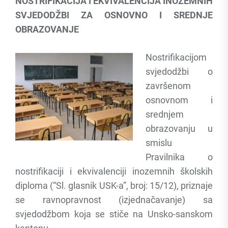
NOSTRIFIKACIJA I EKVIVALENCIJA INOZEMNIH
SVJEDODŽBI ZA OSNOVNO I SREDNJE
OBRAZOVANJE
Nostrifikacijom
svjedodžbi o
završenom
osnovnom i
srednjem
obrazovanju u
smislu
Pravilnika o
nostrifikaciji i ekvivalenciji inozemnih školskih
diploma (“Sl. glasnik USK-a”, broj: 15/12), priznaje
se ravnopravnost (izjednačavanje) sa
svjedodžbom koja se stiče na Unsko-sanskom