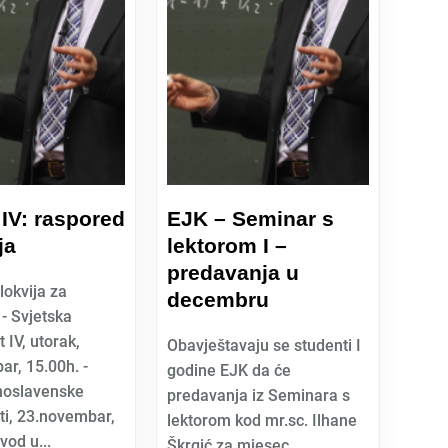
, IV: raspored
EJK – Seminar s
ja
lektorom I –
predavanja u
lokvija za
decembru
- Svjetska
 IV, utorak,
Obavještavaju se studenti I
r, 15.00h. -
godine EJK da će
noslavenske
predavanja iz Seminara s
ti, 23.novembar,
lektorom kod mr.sc. Ilhane
vod u...
Škrgić za mjesec