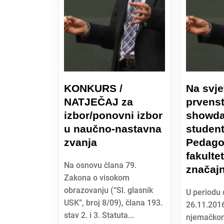
KONKURS /
Na svj
NATJEČAJ za
prvens
izbor/ponovni izbor
showda
u naučno-nastavna
student
zvanja
Pedago
fakultet
Na osnovu člana 79.
značajn
Zakona o visokom
obrazovanju (“Sl. glasnik
U periodu 
USK”, broj 8/09), člana 193.
26.11.2016
stav 2. i 3. Statuta...
njemačkom