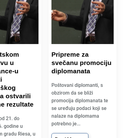
etskom
Pripreme za
tvu u
svečanu promociju
nce-u
diplomanata
i
Poštovani diplomanti, s
škog
obzirom da se bliži
a ostvarili
promocija diplomanata te
e rezultate
se uređuju podaci koji se
nalaze na diplomama
od 21. do
potrebno je...
. godine u
 gradu Riesa, u