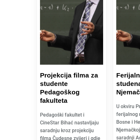
Projekcija filma za
Ferijaln
studente
studen
Pedagoškog
Njemač
fakulteta
U okviru 
ferijalnog
Pedagoški fakultet i
Bosne i H
CineStar Bihać nastavljaju
Njemačkoj,
saradnju kroz projekciju
saradnji Ag
filma Čudesne zvijeri i gdje