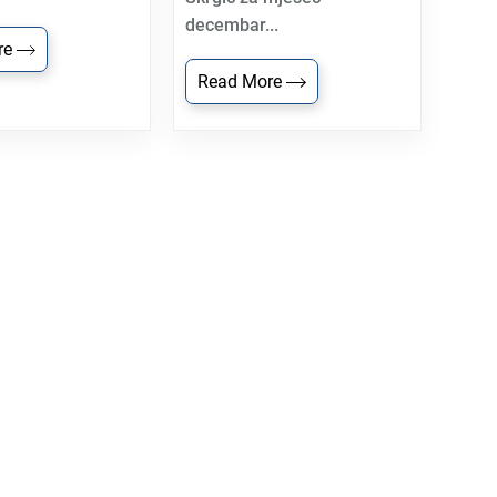
decembar...
re
Read More