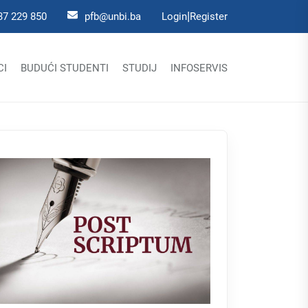
|
37 229 850
pfb@unbi.ba
Login
Register
CI
BUDUĆI STUDENTI
STUDIJ
INFOSERVIS