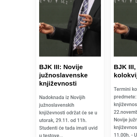
BJK III: Novije
BJK III
južnoslavenske
kolokvi
književnosti
Termini ko
predmete: 
Nadoknada iz Novijih
književnost
južnoslavenskih
22.novemba
književnosti održat će se u
Novije juž
utorak, 29.11. od 11h.
književnos
Studenti će tada imati uvid
11.00h. - U
u testove...