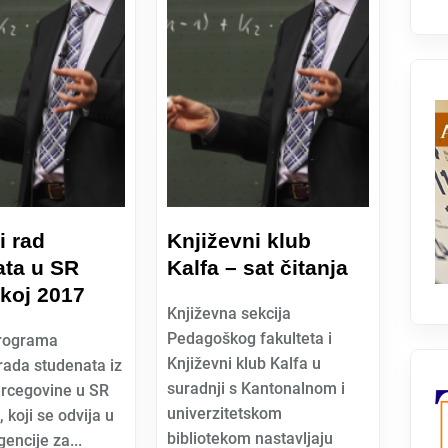
i rad
Književni klub
ata u SR
Kalfa – sat čitanja
koj 2017
Književna sekcija
Pedagoškog fakulteta i
Programa
Književni klub Kalfa u
 rada studenata iz
suradnji s Kantonalnom i
ercegovine u SR
univerzitetskom
 koji se odvija u
bibliotekom nastavljaju
encije za...