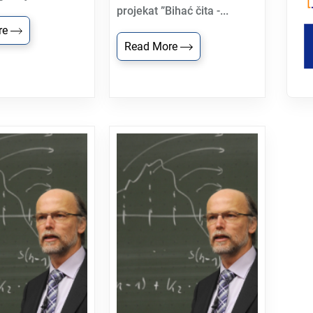
projekat ”Bihać čita -...
re
Read More