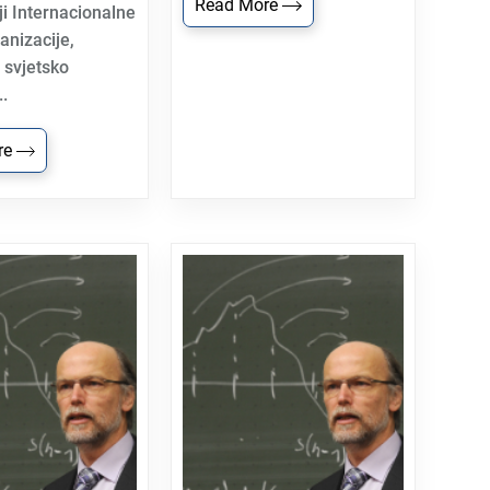
Read More
ji Internacionalne
anizacije,
 svjetsko
.
re