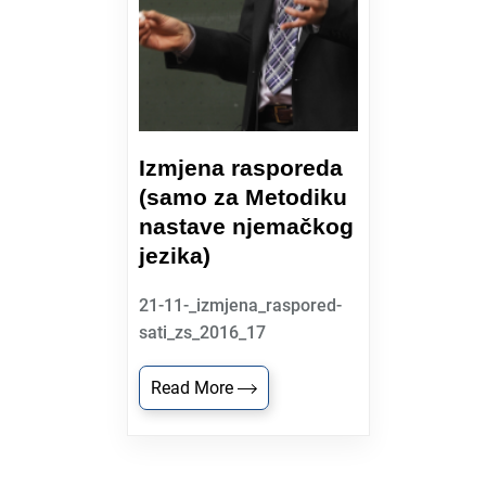
Izmjena rasporeda
(samo za Metodiku
nastave njemačkog
jezika)
21-11-_izmjena_raspored-
sati_zs_2016_17
Read More