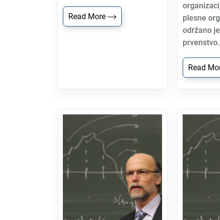
organizaci
Read More
plesne org
održano je
prvenstvo..
Read Mo