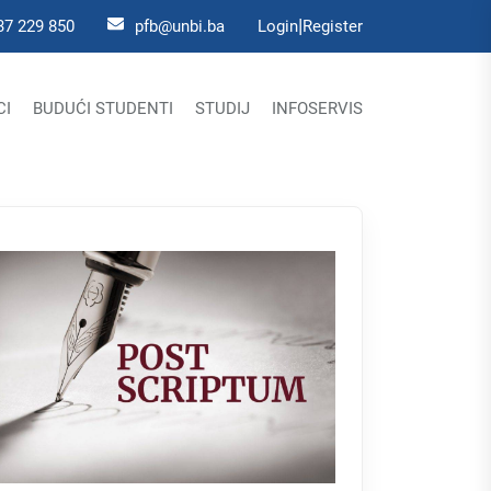
|
37 229 850
pfb@unbi.ba
Login
Register
CI
BUDUĆI STUDENTI
STUDIJ
INFOSERVIS