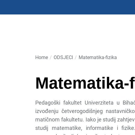
Skip
to
the
content
Home
ODSJECI
Matematika-fizika
Matematika-f
Pedagoški fakultet Univerziteta u Biha
izvođenju četverogodišnjeg nastavničko
matičnom fakultetu. Iako je studij zahtje
studij matematike, informatike i fizi