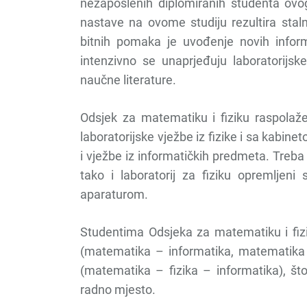
nezaposlenih diplomiranih studenta ovog
nastave na ovome studiju rezultira sta
bitnih pomaka je uvođenje novih inform
intenzivno se unaprjeđuju laboratorijsk
naučne literature.
Odsjek za matematiku i fiziku raspolaže
laboratorijske vježbe iz fizike i sa kabi
i vježbe iz informatičkih predmeta. Treb
tako i laboratorij za fiziku opremljen
aparaturom.
Studentima Odsjeka za matematiku i fiz
(matematika – informatika, matematika – 
(matematika – fizika – informatika), što
radno mjesto.