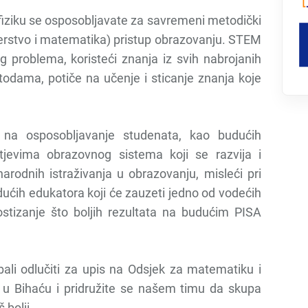
iziku se osposobljavate za savremeni metodički
jerstvo i matematika) pristup obrazovanju. STEM
 problema, koristeći znanja iz svih nabrojanih
odama, potiče na učenje i sticanje znanja koje
 na osposobljavanje studenata, kao budućih
tjevima obrazovnog sistema koji se razvija i
rodnih istraživanja u obrazovanju, misleći pri
ćih edukatora koji će zauzeti jedno od vodećih
stizanje što boljih rezultata na budućim PISA
ebali odlučiti za upis na Odsjek za matematiku i
a u Bihaću i pridružite se našem timu da skupa
 bolji.