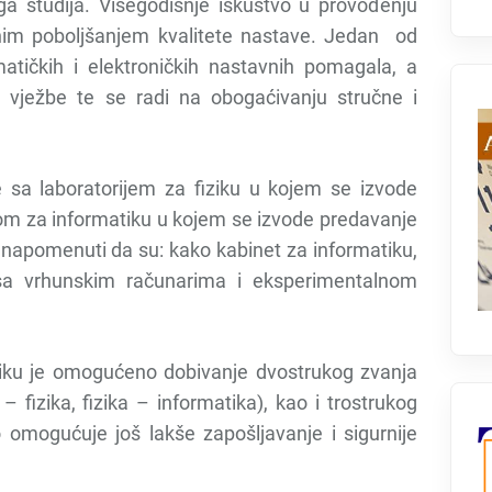
a studija. Višegodišnje iskustvo u provođenju
lnim poboljšanjem kvalitete nastave. Jedan od
atičkih i elektroničkih nastavnih pomagala, a
e vježbe te se radi na obogaćivanju stručne i
 sa laboratorijem za fiziku u kojem se izvode
netom za informatiku u kojem se izvode predavanje
a napomenuti da su: kako kabinet za informatiku,
i sa vrhunskim računarima i eksperimentalnom
iku je omogućeno dobivanje dvostrukog zvanja
fizika, fizika – informatika), kao i trostrukog
 omogućuje još lakše zapošljavanje i sigurnije