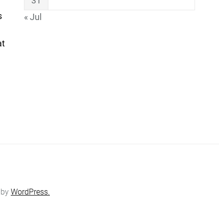
31
s
« Jul
at
 by
WordPress.