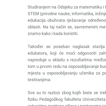
Studiranjem na Odsjeku za matematiku i f
STEM (prirodne nauke, informatika, inžin
edukacija obuhvata rješavanje određenog
oblasti. Na taj način se, savremenim met
znamo kako i kada koristiti.
Također se poseban naglasak stavlja
edukatora, koji će moći odgovoriti zah
napreduje u skladu s rezultatima međuna
tom u prvom redu na osposobljavanje budu
mjesta u osposobljavanju učenika za po
testiranjima.
Sve su to razlozi zbog kojih biste se tr
fiziku Pedagoškog fakulteta Univerzitet
ostvarimo zacrtane ciljeve i postanemo još