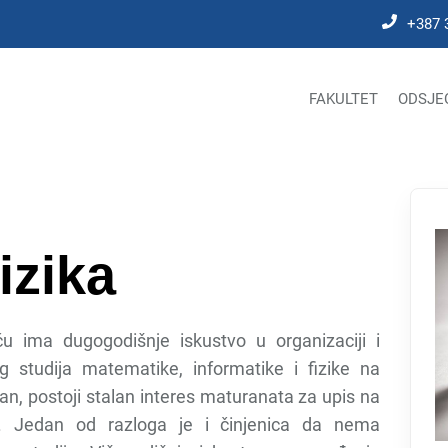
+387 
FAKULTET
ODSJE
izika
ću ima dugogodišnje iskustvo u organizaciji i
g studija matematike, informatike i fizike na
van, postoji stalan interes maturanata za upis na
ke. Jedan od razloga je i činjenica da nema