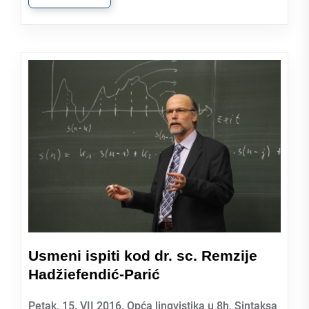
Usmeni ispiti kod dr. sc. Remzije
Hadžiefendić-Parić
Petak, 15. VII 2016. Opća lingvistika u 8h, Sintaksa