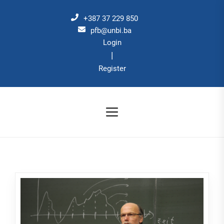
Skip
to
+387 37 229 850
the
pfb@unbi.ba
Login
content
|
Register