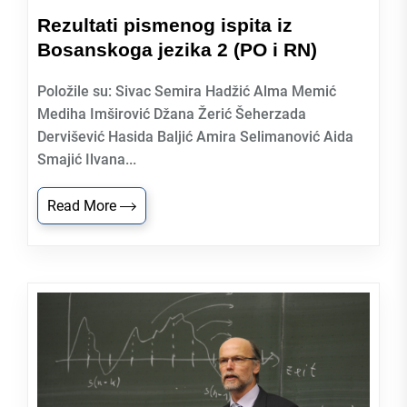
Rezultati pismenog ispita iz
Bosanskoga jezika 2 (PO i RN)
Položile su: Sivac Semira Hadžić Alma Memić
Mediha Imširović Džana Žerić Šeherzada
Dervišević Hasida Baljić Amira Selimanović Aida
Smajić Ilvana...
Read More