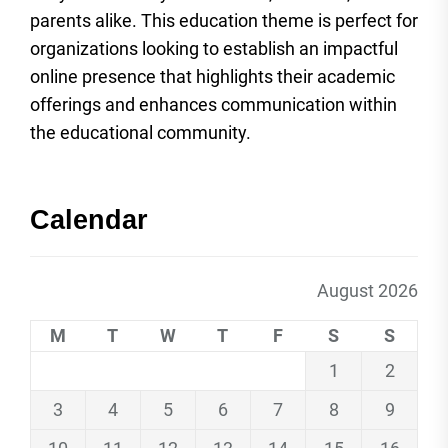
parents alike. This education theme is perfect for
organizations looking to establish an impactful
online presence that highlights their academic
offerings and enhances communication within
the educational community.
Calendar
August 2026
M
T
W
T
F
S
S
1
2
3
4
5
6
7
8
9