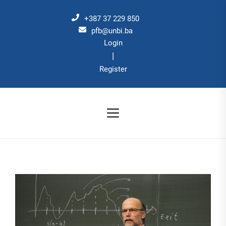
Skip
to
+387 37 229 850
the
pfb@unbi.ba
Login
content
|
Register