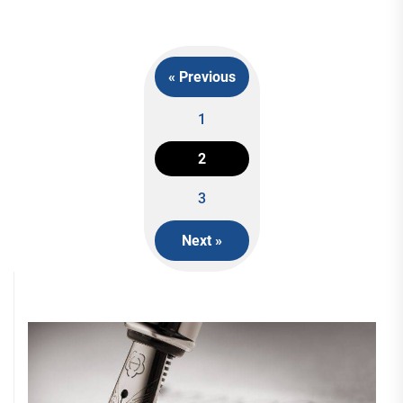
« Previous
1
Posts
2
navigation
3
Next »