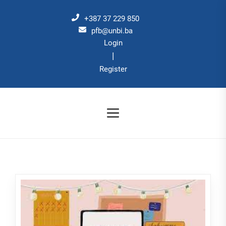
Skip
to
+387 37 229 850
the
pfb@unbi.ba
Login
content
|
Register