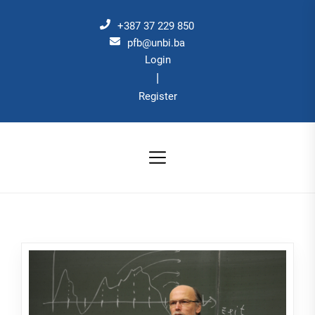
Skip
to
+387 37 229 850
the
pfb@unbi.ba
Login
content
|
Register