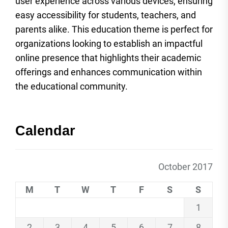
user experience across various devices, ensuring
easy accessibility for students, teachers, and
parents alike. This education theme is perfect for
organizations looking to establish an impactful
online presence that highlights their academic
offerings and enhances communication within
the educational community.
Calendar
October 2017
M
T
W
T
F
S
S
1
2
3
4
5
6
7
8