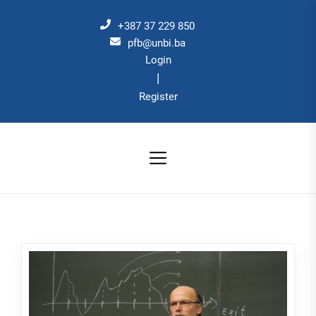
Skip
to
+387 37 229 850
the
pfb@unbi.ba
Login
content
|
Register