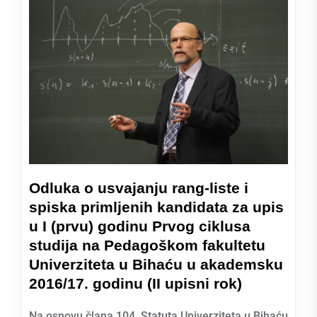
Odluka o usvajanju rang-liste i
spiska primljenih kandidata za upis
u I (prvu) godinu Prvog ciklusa
studija na Pedagoškom fakultetu
Univerziteta u Bihaću u akademsku
2016/17. godinu (II upisni rok)
Na osnovu člana 104. Statuta Univerziteta u Bihaću