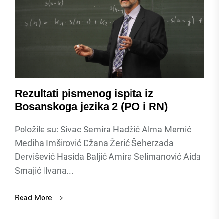
Rezultati pismenog ispita iz
Bosanskoga jezika 2 (PO i RN)
Položile su: Sivac Semira Hadžić Alma Memić
Mediha Imširović Džana Žerić Šeherzada
Dervišević Hasida Baljić Amira Selimanović Aida
Smajić Ilvana...
Read More