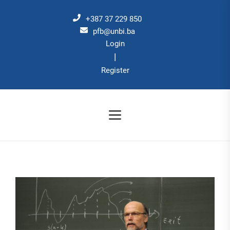
Skip
to
+387 37 229 850
the
pfb@unbi.ba
Login
content
|
Register