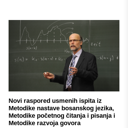
Novi raspored usmenih ispita iz
Metodike nastave bosanskog jezika,
Metodike početnog čitanja i pisanja i
Metodike razvoja govora