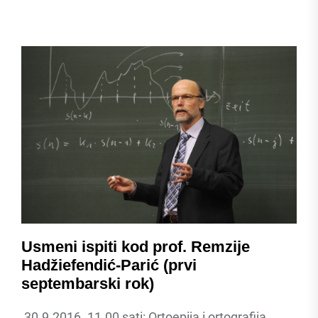
Usmeni ispiti kod prof. Remzije
Hadžiefendić-Parić (prvi
septembarski rok)
30.9.2016. 11.00 sati: Ortoepija i ortografija,