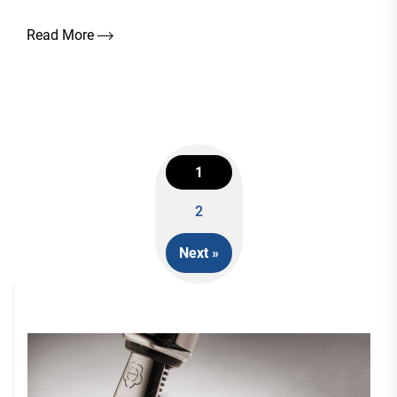
Read More
1
Posts
2
navigation
Next »