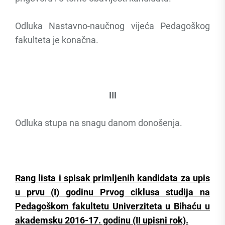
Odluka Nastavno-naučnog vijeća Pedagoškog
fakulteta je konačna.
III
Odluka stupa na snagu danom donošenja.
Rang lista i spisak primljenih kandidata za upis
u prvu (I) godinu Prvog ciklusa studija na
Pedagoškom fakultetu Univerziteta u Bihaću u
akademsku 2016-17. godinu (II upisni rok).