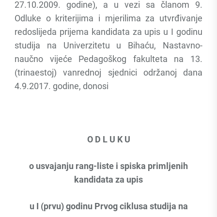
27.10.2009. godine), a u vezi sa članom 9.
Odluke o kriterijima i mjerilima za utvrđivanje
redoslijeda prijema kandidata za upis u I godinu
studija na Univerzitetu u Bihaću, Nastavno-
naučno vijeće Pedagoškog fakulteta na 13.
(trinaestoj) vanrednoj sjednici održanoj dana
4.9.2017. godine, donosi
O D L U K U
o usvajanju rang-liste i spiska primljenih
kandidata za upis
u I (prvu) godinu Prvog ciklusa studija na