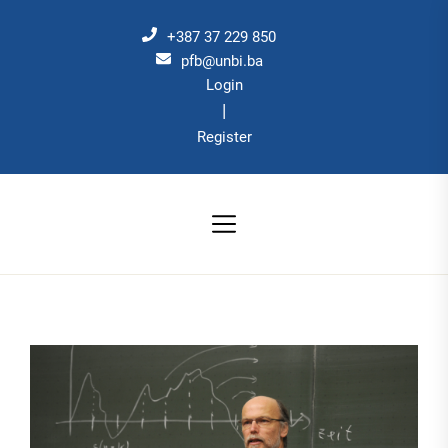
Skip
to
+387 37 229 850
the
pfb@unbi.ba
Login
content
|
Register