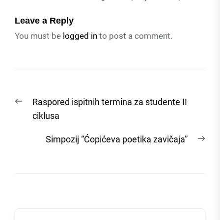
Leave a Reply
You must be
logged in
to post a comment.
Post
Previous
Raspored ispitnih termina za studente II
navigation
post:
ciklusa
Nex
Simpozij “Ćopićeva poetika zavičaja”
post