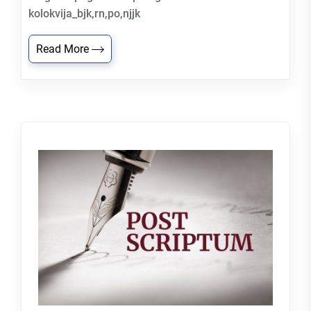
kolokvija_bjk,rn,po,njjk
Read More