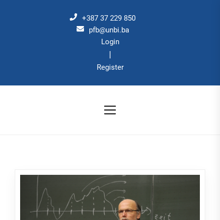
Skip
to
+387 37 229 850
the
pfb@unbi.ba
Login
content
|
Register