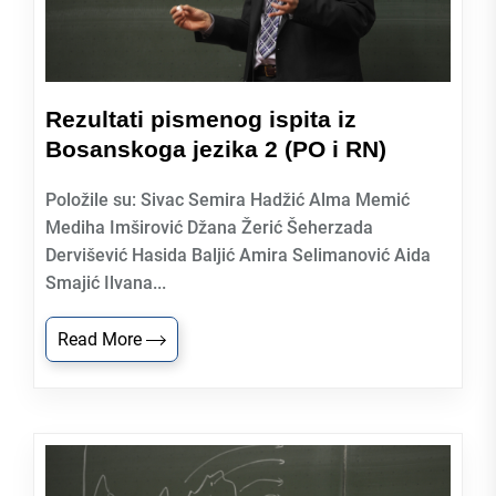
Rezultati pismenog ispita iz
Bosanskoga jezika 2 (PO i RN)
Položile su: Sivac Semira Hadžić Alma Memić
Mediha Imširović Džana Žerić Šeherzada
Dervišević Hasida Baljić Amira Selimanović Aida
Smajić Ilvana...
Read More