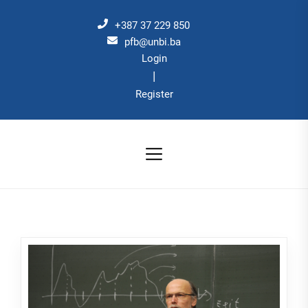
Skip
to
+387 37 229 850
the
pfb@unbi.ba
Login
content
|
Register