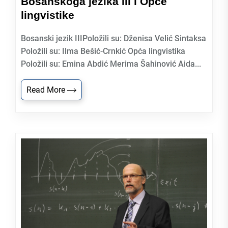
Bosanskoga jezika III i Opće
lingvistike
Bosanski jezik IIIPoložili su: Dženisa Velić Sintaksa
Položili su: Ilma Bešić-Crnkić Opća lingvistika
Položili su: Emina Abdić Merima Šahinović Aida...
Read More