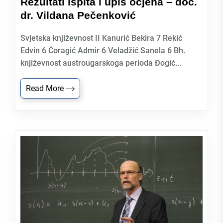
Rezultati ispita i upis ocjena – doc.
dr. Vildana Pečenković
Svjetska književnost II Kanurić Bekira 7 Rekić
Edvin 6 Ćoragić Admir 6 Veladžić Sanela 6 Bh.
književnost austrougarskoga perioda Đogić...
Read More