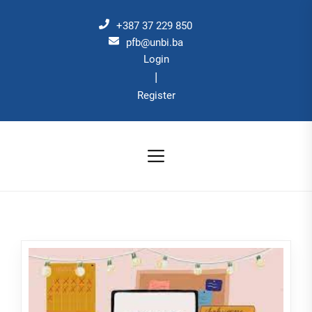
Skip
to
+387 37 229 850
the
pfb@unbi.ba
Login
content
|
Register