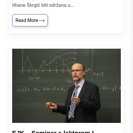
Ilhane Škrgić biti održana u...
Read More
EJK – Seminar s lektorom I –