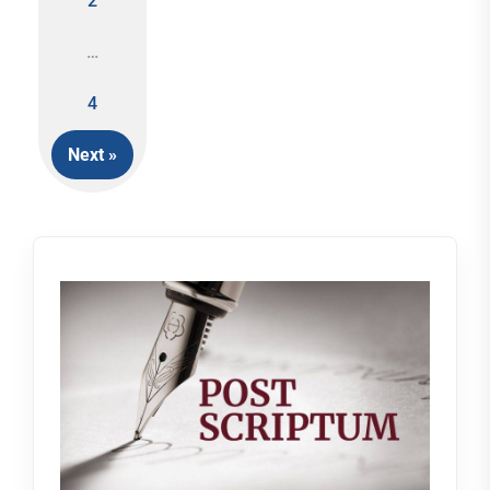
2
Posts
…
navigation
4
Next »