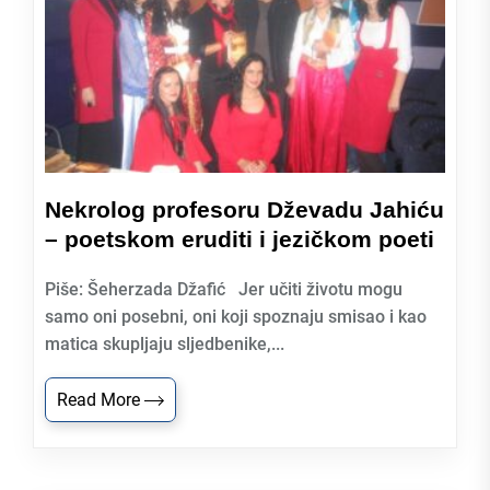
Nekrolog profesoru Dževadu Jahiću
– poetskom eruditi i jezičkom poeti
Piše: Šeherzada Džafić Jer učiti životu mogu
samo oni posebni, oni koji spoznaju smisao i kao
matica skupljaju sljedbenike,...
Read More