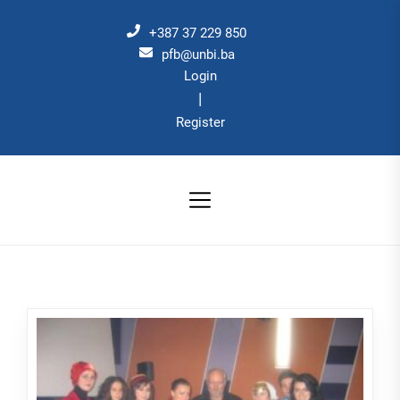
Skip
to
+387 37 229 850
the
pfb@unbi.ba
Login
content
|
Register