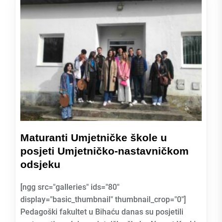
Maturanti Umjetničke škole u
posjeti Umjetničko-nastavničkom
odsjeku
[ngg src="galleries" ids="80"
display="basic_thumbnail" thumbnail_crop="0"]
Pedagoški fakultet u Bihaću danas su posjetili