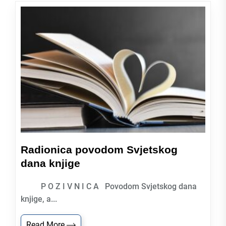
Radionica povodom Svjetskog
dana knjige
P O Z I V N I C A Povodom Svjetskog dana
knjige, a...
Read More