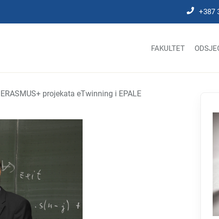
+387 
FAKULTET
ODSJE
e ERASMUS+ projekata eTwinning i EPALE