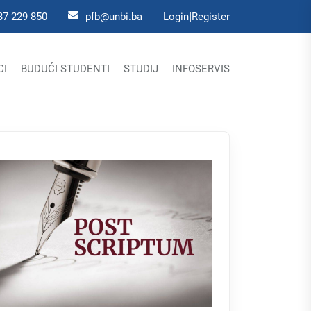
|
37 229 850
pfb@unbi.ba
Login
Register
CI
BUDUĆI STUDENTI
STUDIJ
INFOSERVIS