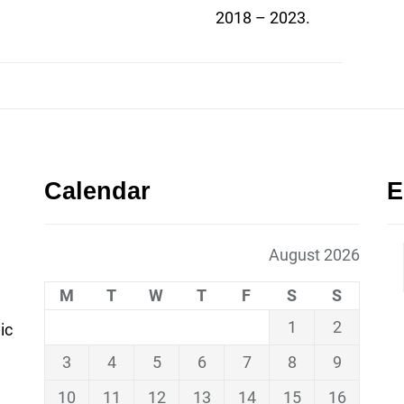
2018 – 2023.
Calendar
E
August 2026
M
T
W
T
F
S
S
1
2
ic
3
4
5
6
7
8
9
10
11
12
13
14
15
16