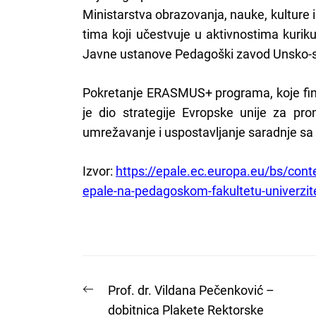
Ministarstva obrazovanja, nauke, kulture
tima koji učestvuje u aktivnostima kurik
Javne ustanove Pedagoški zavod Unsko-
Pokretanje ERASMUS+ programa, koje fina
je dio strategije Evropske unije za pr
umrežavanje i uspostavljanje saradnje sa
Izvor:
https://epale.ec.europa.eu/bs/cont
epale-na-pedagoskom-fakultetu-univerzit
Post
Previous
Prof. dr. Vildana Pečenković –
post:
dobitnica Plakete Rektorske
navigation