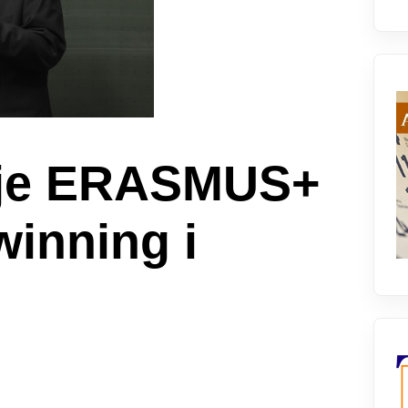
nje ERASMUS+
winning i