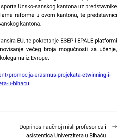
 i sporta Unsko-sanskog kantona uz predstavnike
ularne reforme u ovom kantonu, te predstavnici
sanskog kantona.
nsira EU, te pokretanje ESEP i EPALE platformi
omovisanje većeg broja mogućnosti za učenje,
 kolegama iz Evrope.
ent/promocija-erasmus-projekata-etwinning-i-
eta-u-bihacu
Next
Doprinos naučnoj misli profesorica i
post:
asistentica Univerziteta u Bihaću