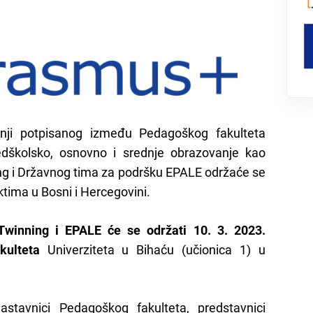
i potpisanog između Pedagoškog fakulteta
edškolsko, osnovno i srednje obrazovanje kao
g i Državn
og
tima
za podršku EPALE održaće se
tima u Bosni i Hercegovini
.
Twinning i EPALE
će se održati
10. 3. 2023.
kulteta
Univerziteta u Bihaću
(učionica 1) u
astavnici Pedagoškog fakulteta, predstavnici