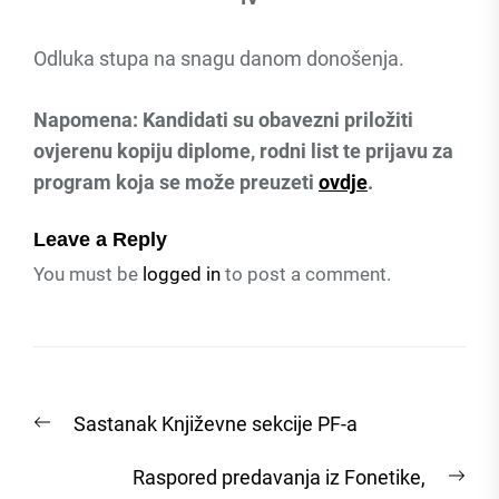
Odluka stupa na snagu danom donošenja.
Napomena: Kandidati su obavezni priložiti
ovjerenu kopiju diplome, rodni list te prijavu za
program koja se može preuzeti
ovdje
.
Leave a Reply
You must be
logged in
to post a comment.
Post
Previous
Sastanak Književne sekcije PF-a
navigation
post:
Nex
Raspored predavanja iz Fonetike,