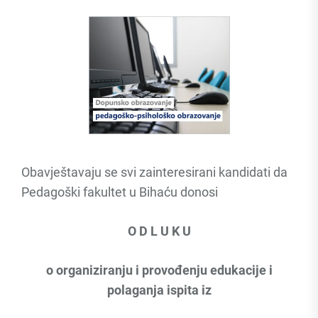
Obavještavaju se svi zainteresirani kandidati da
Pedagoški fakultet u Bihaću donosi
O D L U K U
o organiziranju i provođenju edukacije i
polaganja ispita iz