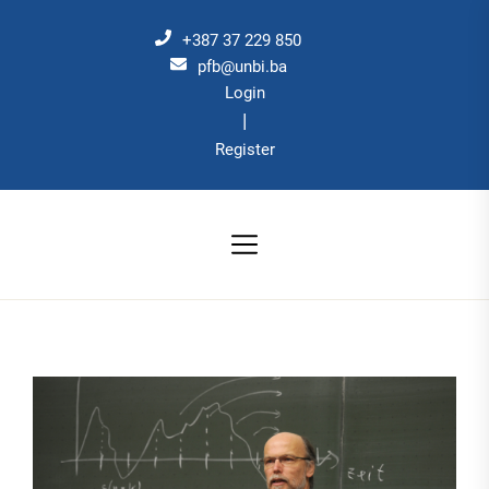
Skip
to
+387 37 229 850
the
pfb@unbi.ba
Login
content
|
Register