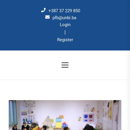
Skip
to
+387 37 229 850
the
pfb@unbi.ba
Login
content
|
Register