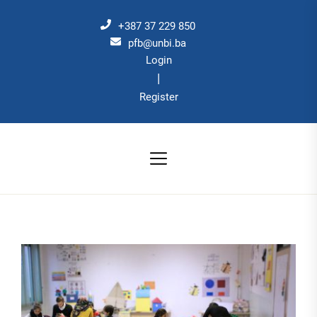
Skip
to
+387 37 229 850
the
pfb@unbi.ba
Login
content
|
Register