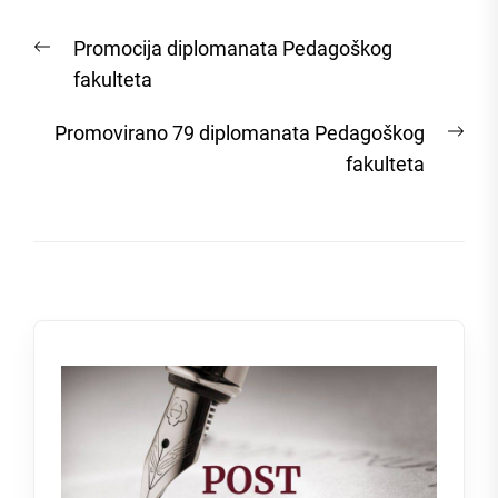
Post
Previous
Promocija diplomanata Pedagoškog
navigation
post:
fakulteta
Nex
Promovirano 79 diplomanata Pedagoškog
post
fakulteta