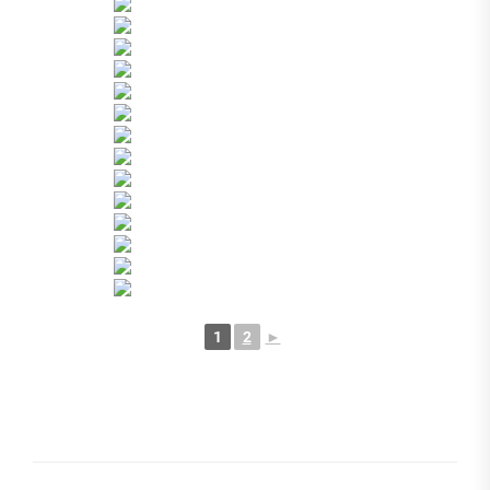
1
2
►