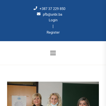
Skip
to
+387 37 229 850
the
pfb@unbi.ba
Login
content
|
Register