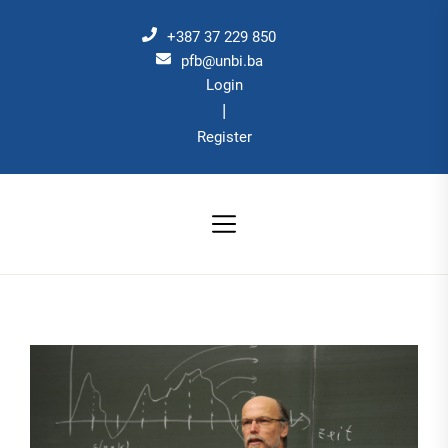
Skip
to
+387 37 229 850
the
pfb@unbi.ba
Login
content
|
Register