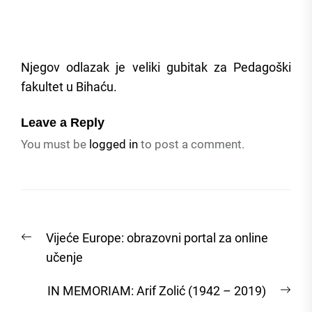
Njegov odlazak je veliki gubitak za Pedagoški
fakultet u Bihaću.
Leave a Reply
You must be
logged in
to post a comment.
Post
Previous
Vijeće Europe: obrazovni portal za online
navigation
post:
učenje
Nex
IN MEMORIAM: Arif Zolić (1942 – 2019)
post