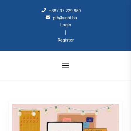
Skip
to
+387 37 229 850
the
pfb@unbi.ba
Login
content
|
Register