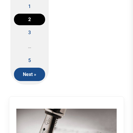
1
2
Posts
3
navigation
…
5
Next »