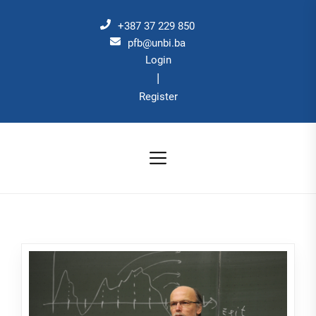
Skip
to
+387 37 229 850
the
pfb@unbi.ba
Login
content
|
Register