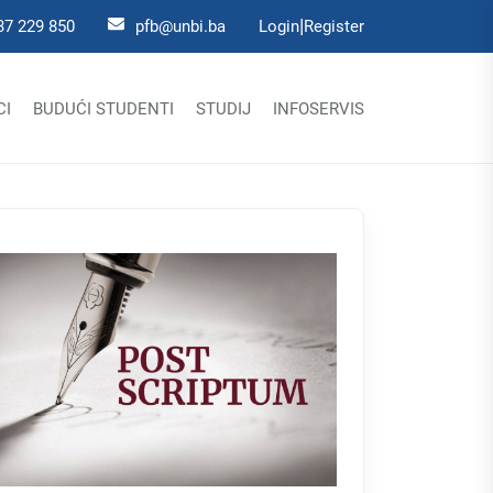
|
37 229 850
pfb@unbi.ba
Login
Register
CI
BUDUĆI STUDENTI
STUDIJ
INFOSERVIS