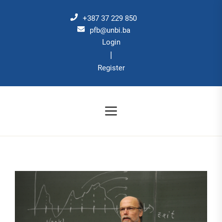
Skip
to
+387 37 229 850
the
pfb@unbi.ba
Login
content
|
Register