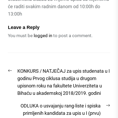
će raditi svakim radnim danom od 10:00h do
13:00h
Leave a Reply
You must be
logged in
to post a comment.
Post
Previous
KONKURS / NATJEČAJ za upis studenata u I
navigation
post:
godinu Prvog ciklusa studija u drugom
upisnom roku na fakultete Univerziteta u
Bihaću u akademskoj 2018/2019. godini
Nex
ODLUKA o usvajanju rang-liste i spiska
post
primljenih kandidata za upis u I (prvu)