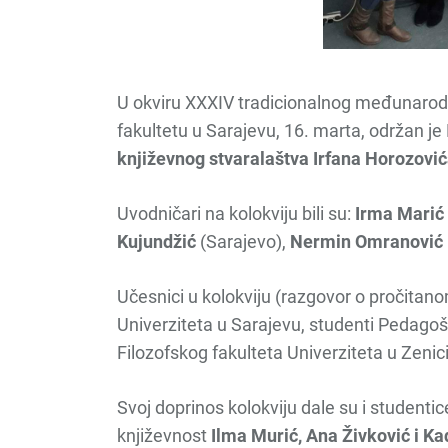
U okviru XXXIV tradicionalnog međunarod
fakultetu u Sarajevu, 16. marta, održan je
književnog stvaralaštva Irfana Horozović
Uvodničari na kolokviju bili su:
Irma Marić
Kujundžić
(Sarajevo),
Nermin Omranović
Učesnici u kolokviju (razgovor o pročitano
Univerziteta u Sarajevu, studenti Pedagoš
Filozofskog fakulteta Univerziteta u Zenici
Svoj doprinos kolokviju dale su i studentic
književnost
Ilma Murić, Ana Živković i Kad