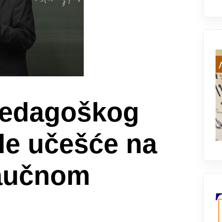
Pedagoškog
ele učešće na
naučnom