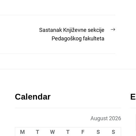
Next
Sastanak Književne sekcije
post:
Pedagoškog fakulteta
Calendar
E
August 2026
M
T
W
T
F
S
S