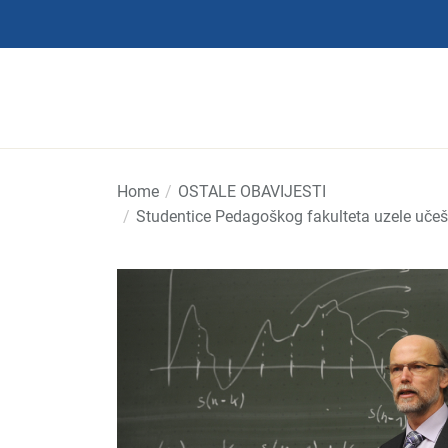
Skip
to
the
content
Home
OSTALE OBAVIJESTI
Studentice Pedagoškog fakulteta uzele uče