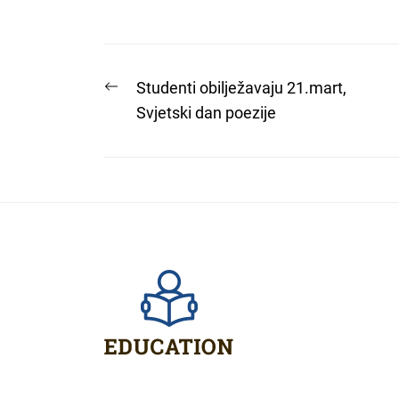
Post
Previous
Studenti obilježavaju 21.mart,
post:
Svjetski dan poezije
navigation