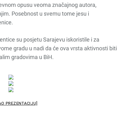
jiževnom opusu veoma značajnog autora,
a njim. Posebnost u svemu tome jesu i
enice.
tice su posjetu Sarajevu iskoristile i za
vome gradu u nadi da će ova vrsta aktivnosti biti
talim gradovima u BiH.
AO PREZENTACIJU]