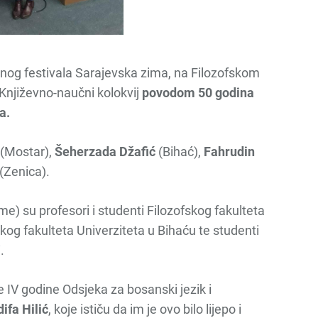
nog festivala Sarajevska zima, na Filozofskom
 Književno-naučni kolokvij
povodom 50 godina
a.
(Mostar),
Šeherzada Džafić
(Bihać),
Fahrudin
(Zenica).
me) su profesori i studenti Filozofskog fakulteta
kog fakulteta Univerziteta u Bihaću te studenti
.
e IV godine Odsjeka za bosanski jezik i
ifa Hilić
, koje ističu da im je ovo bilo lijepo i