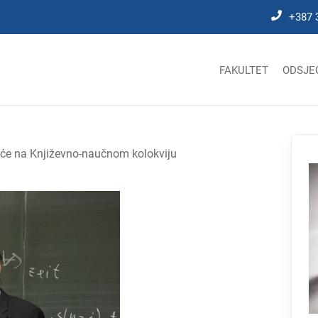
+387 
FAKULTET
ODSJE
šće na Književno-naučnom kolokviju