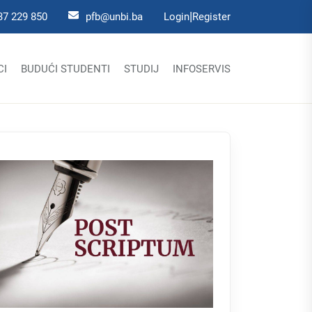
|
37 229 850
pfb@unbi.ba
Login
Register
CI
BUDUĆI STUDENTI
STUDIJ
INFOSERVIS