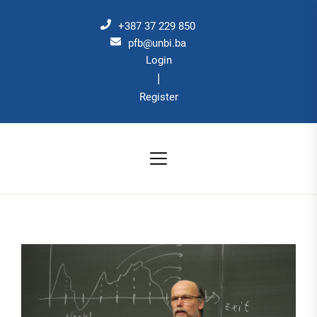
Skip
to
+387 37 229 850
the
pfb@unbi.ba
Login
content
|
Register