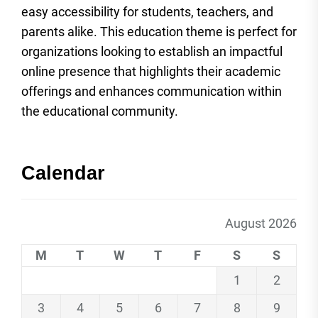
easy accessibility for students, teachers, and
parents alike. This education theme is perfect for
organizations looking to establish an impactful
online presence that highlights their academic
offerings and enhances communication within
the educational community.
Calendar
August 2026
M
T
W
T
F
S
S
1
2
3
4
5
6
7
8
9