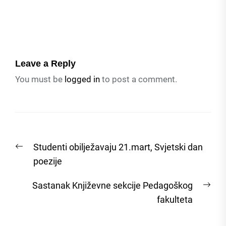
Leave a Reply
You must be
logged in
to post a comment.
Post
Previous
Studenti obilježavaju 21.mart, Svjetski dan
navigation
post:
poezije
Nex
Sastanak Književne sekcije Pedagoškog
post
fakulteta