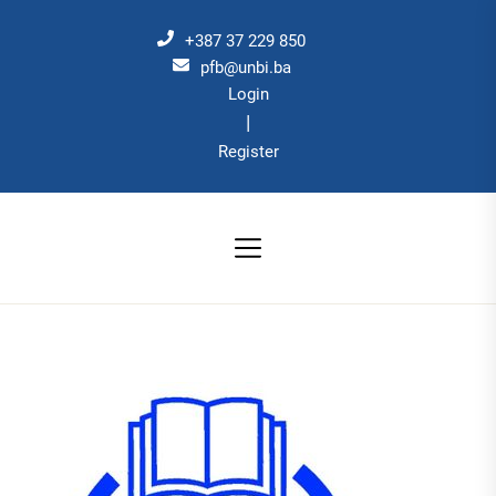
Skip
to
+387 37 229 850
the
pfb@unbi.ba
Login
content
|
Register