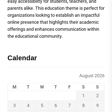
easy accessibility for students, teachers, and
parents alike. This education theme is perfect for
organizations looking to establish an impactful
online presence that highlights their academic
offerings and enhances communication within
the educational community.
Calendar
August 2026
M
T
W
T
F
S
S
1
2
3
4
5
6
7
8
9