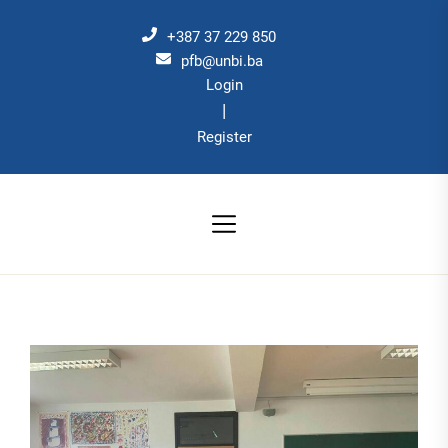
Skip
to
+387 37 229 850
the
pfb@unbi.ba
Login
content
|
Register