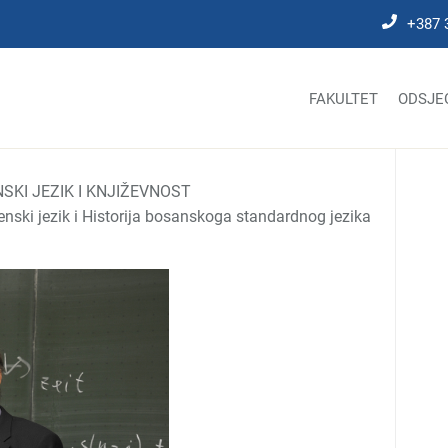
+387 
FAKULTET
ODSJE
SKI JEZIK I KNJIŽEVNOST
nski jezik i Historija bosanskoga standardnog jezika