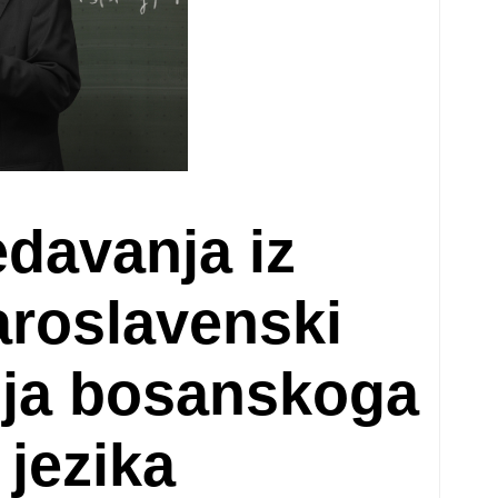
davanja iz
aroslavenski
rija bosanskoga
jezika