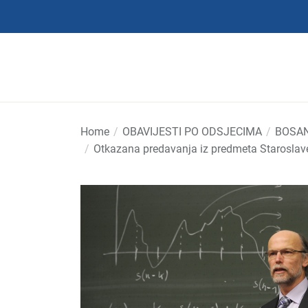
Skip
to
the
content
Home
OBAVIJESTI PO ODSJECIMA
BOSAN
Otkazana predavanja iz predmeta Staroslave