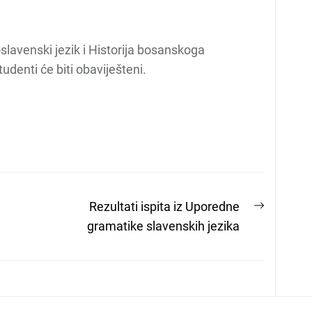
lavenski jezik i Historija bosanskoga
denti će biti obaviješteni.
Next
Rezultati ispita iz Uporedne
post:
gramatike slavenskih jezika