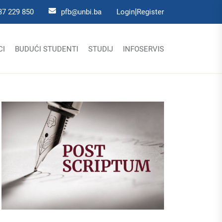
|
37 229 850
pfb@unbi.ba
Login
Register
CI
BUDUĆI STUDENTI
STUDIJ
INFOSERVIS