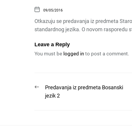
09/05/2016
Otkazuju se predavanja iz predmeta Staros
standardnog jezika. O novom rasporedu stu
Leave a Reply
You must be
logged in
to post a comment.
Post
Previous
Predavanja iz predmeta Bosanski
post:
jezik 2
navigation