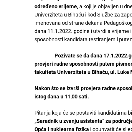
određeno vrijeme,
a koji je objavljen u d
Univerziteta u Bihaću i kod Službe za zap
imenovana od strane dekana Pedagoškog fa
dana 11.1.2022. godine i utvrdila vrijeme
sposobnosti kandidata testiranjem i putem
Pozivate se da dana 17.1.2022.go
provjeri radne sposobnosti putem pismen
fakulteta Univerziteta u Bihaću, ul. Luke
Nakon što se izvrši provjera radne sposob
istog dana u 11,00 sati.
Pitanja koja će se postaviti kandidatima 
„Saradnik u zvanju asistenta“ za područje
Opća i nuklearna fizika
i obuhvatit će slj