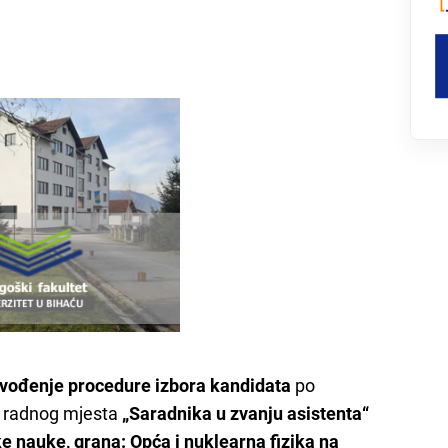
ovođenje procedure izbora kandidata
po
 radnog mjesta
„Saradnika u zvanju asistenta“
ke nauke, grana: Opća i nuklearna fizika
na