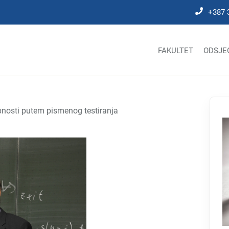
+387 
FAKULTET
ODSJE
bnosti putem pismenog testiranja