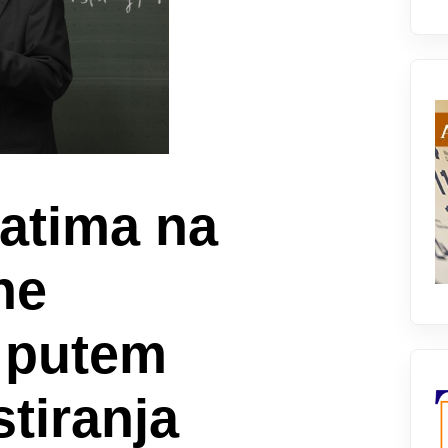
atima na
ne
 putem
tiranja