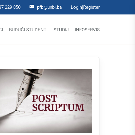
|
37 229 850
pfb@unbi.ba
Login
Register
CI
BUDUĆI STUDENTI
STUDIJ
INFOSERVIS