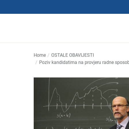
Skip
to
the
content
Home
OSTALE OBAVIJESTI
Poziv kandidatima na provjeru radne sposo