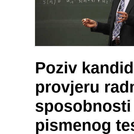
Poziv kandid
provjeru rad
sposobnosti
pismenog tes