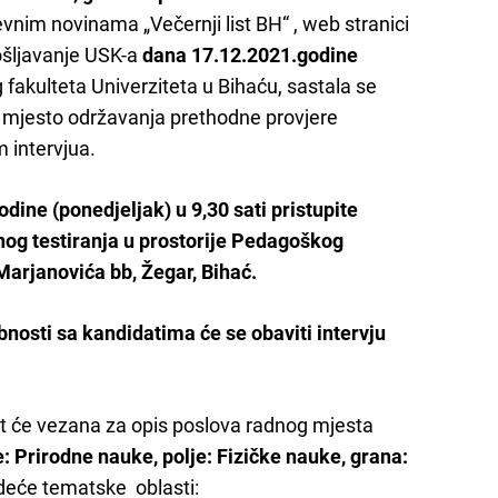
nevnim novinama „Večernji list BH“ , web stranici
ošljavanje USK-a
dana 17.12.2021.godine
kulteta Univerziteta u Bihaću, sastala se
 i mjesto održavanja prethodne provjere
 intervjua.
dine (ponedjeljak) u 9,30 sati pristupite
og testiranja u prostorije Pedagoškog
 Marjanovića bb, Žegar, Bihać.
nosti sa kandidatima će se obaviti intervju
bit će vezana za opis poslova radnog mjesta
: Prirodne nauke, polje: Fizičke nauke, grana:
edeće tematske oblasti: