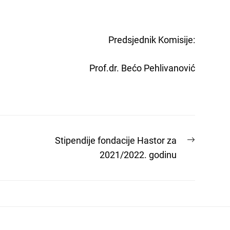
nik Komisije:
ćo Pehlivanović
Next
Stipendije fondacije Hastor za
post:
2021/2022. godinu