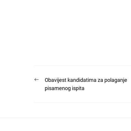
Predsjed
Prof.dr. Be
Post
Previous
Obavijest kandidatima za polaganje
post:
pisamenog ispita
navigation