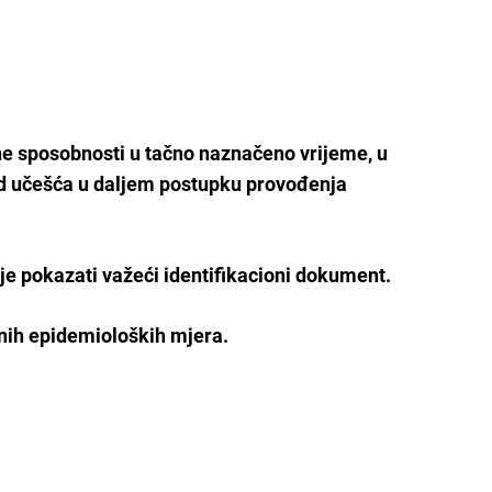
dne sposobnosti u tačno naznačeno vrijeme, u
od učešća u daljem postupku provođenja
je pokazati važeći identifikacioni dokument.
anih epidemioloških mjera.