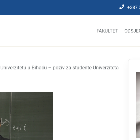
+387 
FAKULTET
ODSJE
niverzitetu u Bihaću – poziv za studente Univerziteta