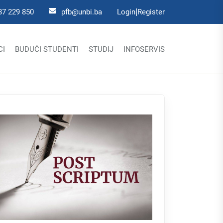
|
37 229 850
pfb@unbi.ba
Login
Register
CI
BUDUĆI STUDENTI
STUDIJ
INFOSERVIS