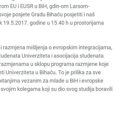
rom EU i EUSR u BiH, gdin-om Larsom-
oje posjete Gradu Bihaću posjetiti i naš
ak 19.5.2017. godine u 15.40 h u prostorijama
i razmjena mišljenja o evropskim integracijama,
tudenata Univerziteta i asocijacija studenata
i na razmjenama u sklopu programa razmjene koje
ti Univerziteta u Bihaću. To je prilika za sve
pitanjima vezanim za mlade u BiH i evropske
 svojim kolegama koji su dio svog studija boravili