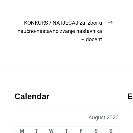
Next
KONKURS / NATJEČAJ za izbor u
post:
naučno-nastavno zvanje nastavnika
– docent
Calendar
E
August 2026
M
T
W
T
F
S
S