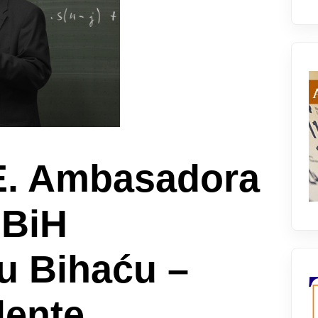
 E. Ambasadora
 BiH
 u Bihaću –
dente