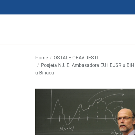
Skip
to
the
content
Home
OSTALE OBAVIJESTI
Posjeta NJ. E. Ambasadora EU i EUSR u BiH U
u Bihaću