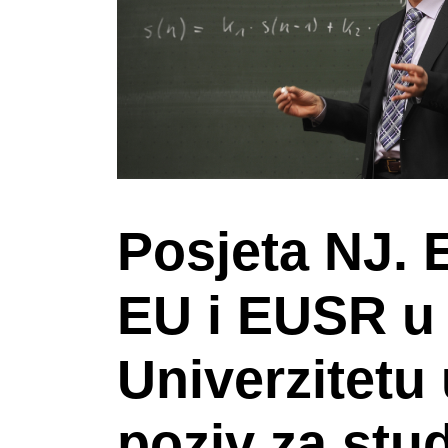
Posjeta NJ.
EU i EUSR u
Univerzitetu
poziv za stu