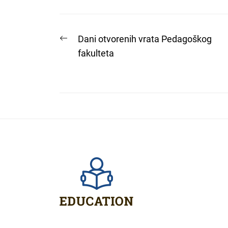
Post
Previous
Dani otvorenih vrata Pedagoškog
post:
fakulteta
navigation