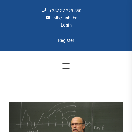
Skip
to
+387 37 229 850
the
pfb@unbi.ba
Login
content
|
Register