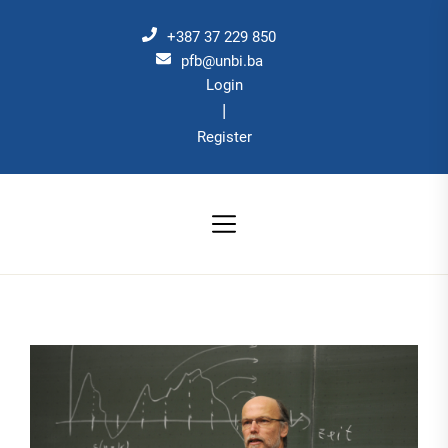
Skip
to
+387 37 229 850
the
pfb@unbi.ba
Login
content
|
Register