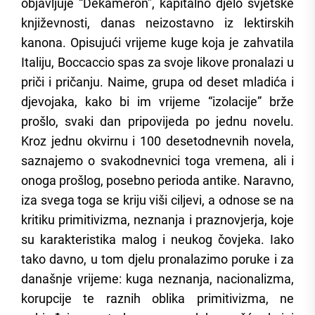
objavljuje “Dekameron”, kapitalno djelo svjetske
književnosti, danas neizostavno iz lektirskih
kanona. Opisujući vrijeme kuge koja je zahvatila
Italiju, Boccaccio spas za svoje likove pronalazi u
priči i pričanju. Naime, grupa od deset mladića i
djevojaka, kako bi im vrijeme “izolacije” brže
prošlo, svaki dan pripovijeda po jednu novelu.
Kroz jednu okvirnu i 100 desetodnevnih novela,
saznajemo o svakodnevnici toga vremena, ali i
onoga prošlog, posebno perioda antike. Naravno,
iza svega toga se kriju viši ciljevi, a odnose se na
kritiku primitivizma, neznanja i praznovjerja, koje
su karakteristika malog i neukog čovjeka. Iako
tako davno, u tom djelu pronalazimo poruke i za
današnje vrijeme: kuga neznanja, nacionalizma,
korupcije te raznih oblika primitivizma, ne