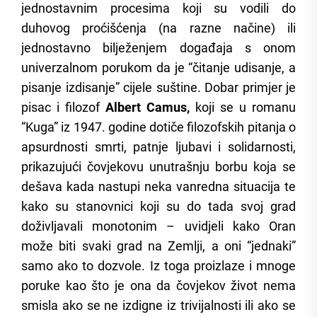
jednostavnim procesima koji su vodili do
duhovog proćišćenja (na razne načine) ili
jednostavno bilježenjem događaja s onom
univerzalnom porukom da je “čitanje udisanje, a
pisanje izdisanje” cijele suštine. Dobar primjer je
pisac i filozof
Albert Camus,
koji se u romanu
“Kuga” iz 1947. godine dotiče filozofskih pitanja o
apsurdnosti smrti, patnje ljubavi i solidarnosti,
prikazujući čovjekovu unutrašnju borbu koja se
dešava kada nastupi neka vanredna situacija te
kako su stanovnici koji su do tada svoj grad
doživljavali monotonim – uvidjeli kako Oran
može biti svaki grad na Zemlji, a oni “jednaki”
samo ako to dozvole. Iz toga proizlaze i mnoge
poruke kao što je ona da čovjekov život nema
smisla ako se ne izdigne iz trivijalnosti ili ako se