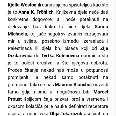
Kjella Westoa
ili danas sjajna spisateljica kao što
je to
Anna K. Fröhlich
. Književna djela neće dati
konkretne dogovore, ali hoće potaknuti na
djelovanje baš kako to čine djela
Samia
Michaela
, koji jače negoli svi zvaničnici zagovara
mir u svijetu, posebno između Izeraelaca i
Palestinaca ili djela bh. pisaca koji od
Zije
Dizdarevića
do
Tvrtka Kulenovića
opominju šta
je to bolest društva, a šta njegova dobrota.
Proces čitanja nekad nas može u potpunosti
promijeniti, a nekad samo potaknuti na
promjenu: tako će nas
Maurice Blanchot
odvesti
tamo gdje nismo u mogućnosti biti,
Marcel
Proust
šoljicom čaja prizvati prošla vremena i
okusom kolačića prije nauke definirati receptore
osjeta, a nobelovka
Olga Tokarczuk
asocirati na