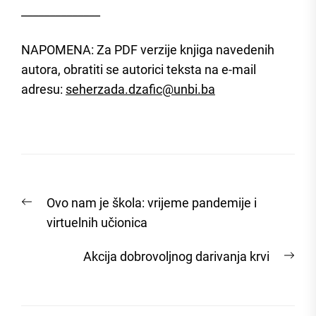
______________
NAPOMENA: Za PDF verzije knjiga navedenih
autora, obratiti se autorici teksta na e-mail
adresu:
seherzada.dzafic@unbi.ba
Post
Previous
Ovo nam je škola: vrijeme pandemije i
navigation
post:
virtuelnih učionica
Nex
Akcija dobrovoljnog darivanja krvi
post