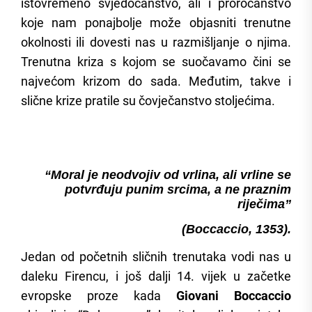
istovremeno svjedočanstvo, ali i proročanstvo
koje nam ponajbolje može objasniti trenutne
okolnosti ili dovesti nas u razmišljanje o njima.
Trenutna kriza s kojom se suočavamo čini se
najvećom krizom do sada. Međutim, takve i
slične krize pratile su čovječanstvo stoljećima.
“Moral je neodvojiv od vrlina, ali vrline se
potvrđuju punim srcima, a ne praznim
riječima”
(Boccaccio, 1353).
Jedan od početnih sličnih trenutaka vodi nas u
daleku Firencu, i još dalji 14. vijek u začetke
evropske proze kada
Giovani Boccaccio