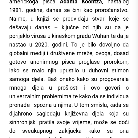
američkoga pisca
Adama Koontza
, nastalog
1981. godine, danas se čini kao proročanstvo.
Naime, u knjizi se predviđaju stvari koje se
dešavaju danas – ključne od njih su da je
porijeklo virusa u kineskom gradu Wuhan te da je
nastao u 2020. godini. To je bilo dovoljno da
globalni mediji i društvene mreže, ovoga, dosad
gotovo anonimnog pisca proglase prorokom,
iako se malo njih upustilo u duhovni etimon
samoga djela. Baš onako kako su progovarala
mnoga djela u prošlosti i ovo govori o
univerzalnim problemima te kako da se individua
pronađe i spozna u njima. U tom smislu, kada se
dijahrono sagledaju književna djela koja su
sinhronijski pratila svoje vrijeme, može se doći
do sveukupnog zaključka kako su ona