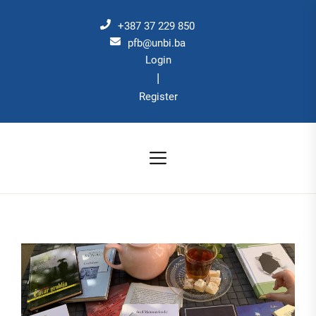
Skip
to
+387 37 229 850
the
pfb@unbi.ba
Login
content
|
Register