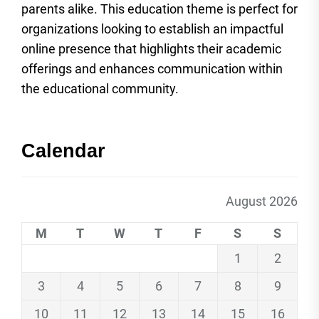
parents alike. This education theme is perfect for
organizations looking to establish an impactful
online presence that highlights their academic
offerings and enhances communication within
the educational community.
Calendar
August 2026
M
T
W
T
F
S
S
1
2
3
4
5
6
7
8
9
10
11
12
13
14
15
16