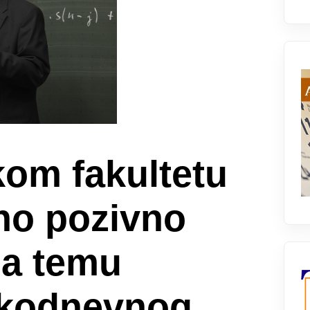
om fakultetu
no pozivno
na temu
akodnevnog