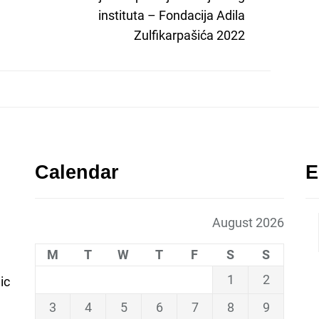
post:
instituta – Fondacija Adila
Zulfikarpašića 2022
Calendar
E
August 2026
M
T
W
T
F
S
S
1
2
ic
3
4
5
6
7
8
9