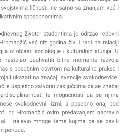
 svojstvima ličnosti, ne samo sa znanjem već i
nikativnim sposobnostima.
dnevnog života“ studentima je održao redovni
romadžić već niz godina živi i radi na relaciji
ja iz oblasti sociologije i kulturalnih studija. U
e nastojao obuhvatiti bitne momente razvoja
anas s posebnim osvrtom na kulturalne prakse i
stojali ukazati na značaj invencije svakodnevice.
ć je uspješno zatvorio zaključcima da se značaj
nterdisciplinarnosti te mogućnosti da se njima
nose svakodnevni -izmi, a posebno onaj pod
rof. dr. Hromadžić ovim predavanjem napravio
li i najavio mnoge teme kojima će se baviti
m periodu.