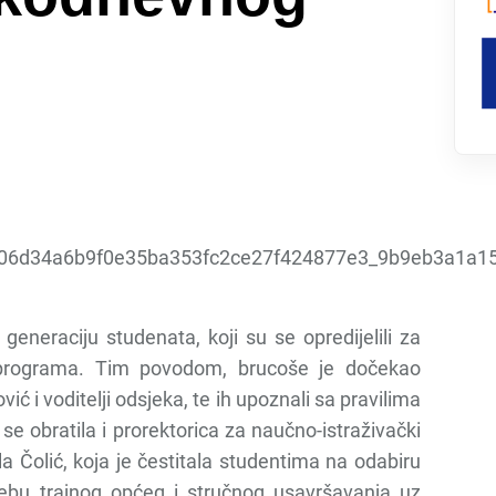
eneraciju studenata, koji su se opredijelili za
 programa. Tim povodom, brucoše je dočekao
ć i voditelji odsjeka, te ih upoznali sa pravilima
e obratila i prorektorica za naučno-istraživački
la Čolić, koja je čestitala studentima na odabiru
ebu trajnog općeg i stručnog usavršavanja uz