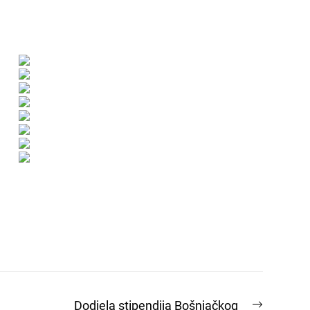
Next
Dodjela stipendija Bošnjačkog