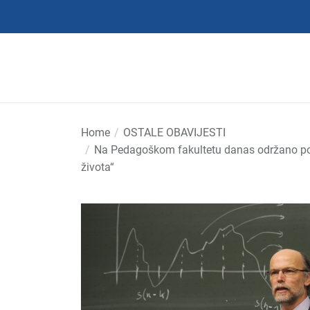
Skip
to
the
content
Home
OSTALE OBAVIJESTI
Na Pedagoškom fakultetu danas održano po
života“