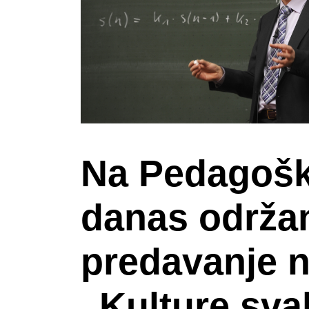
Na Pedagošk
danas održa
predavanje 
„Kulture sv