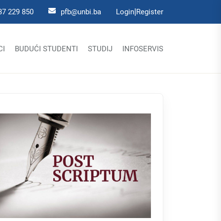
|
37 229 850
pfb@unbi.ba
Login
Register
CI
BUDUĆI STUDENTI
STUDIJ
INFOSERVIS