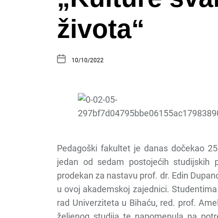
života“
10/10/2022
Pedagoški fakultet je danas dočekao 25 g
jedan od sedam postojećih studijskih
prodekan za nastavu prof. dr. Edin Dupanovi
u ovoj akademskoj zajednici. Studentima s
rad Univerziteta u Bihaću, red. prof. Ame
željenog studija te napomenula na potr