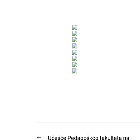
Post
Previous
Učešće Pedagoškog fakulteta na