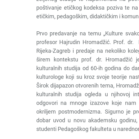
poštivanje etičkog kodeksa poziva te na
etičkim, pedagoškim, didaktičkim i komu
Prvo predavanje na temu „Kulture svako
profesor Hajrudin Hromadžić. Prof. dr. H
Rijeka-Zagreb i predaje na nekoliko kolegi
širem kontekstu prof. dr. Hromadžić j
kulturalnih studija od 60-ih godina do d
kulturologe koji su kroz svoje teorije na
Širok dijapazon otvorenih tema, Hromadži
kulturalnih studija ogleda u njihovoj i
odgovori na mnoge izazove koje nam 
okriljem postmodernizma. Sigurno je p
dobar uvod u novu akademsku godinu, a
studenti Pedagoškog fakulteta u naredno