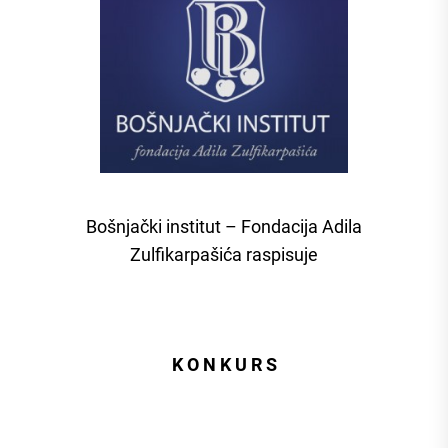
Bošnjački institut – Fondacija Adila
Zulfikarpašića raspisuje
K O N K U R S