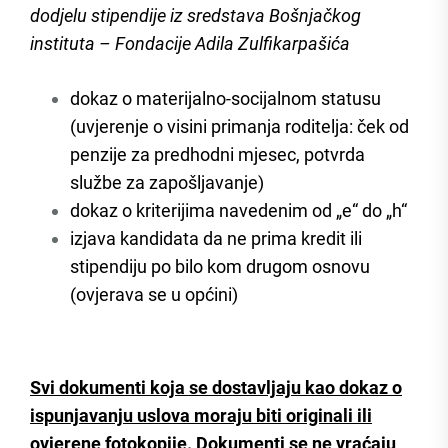
dodjelu stipendije iz sredstava Bošnjačkog
instituta – Fondacije Adila Zulfikarpašića
dokaz o materijalno-socijalnom statusu
(uvjerenje o visini primanja roditelja: ček od
penzije za predhodni mjesec, potvrda
službe za zapošljavanje)
dokaz o kriterijima navedenim od „e“ do „h“
izjava kandidata da ne prima kredit ili
stipendiju po bilo kom drugom osnovu
(ovjerava se u općini)
Svi dokumenti koja se dostavljaju kao dokaz o
ispunjavanju uslova moraju biti originali ili
ovjerene fotokopije. Dokumenti se ne vraćaju