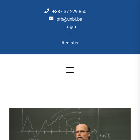
Skip
to
+387 37 229 850
the
pfb@unbi.ba
Login
content
|
Register