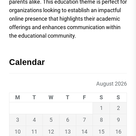
parents alike. This education theme is perfect for
organizations looking to establish an impactful
online presence that highlights their academic
offerings and enhances communication within
the educational community.
Calendar
August 2026
M
T
W
T
F
S
S
1
2
3
4
5
6
7
8
9
10
11
12
13
14
15
16