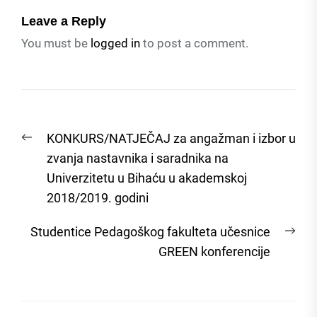
Leave a Reply
You must be
logged in
to post a comment.
Post
Previous
KONKURS/NATJEČAJ za angažman i izbor u
navigation
post:
zvanja nastavnika i saradnika na
Univerzitetu u Bihaću u akademskoj
2018/2019. godini
Nex
Studentice Pedagoškog fakulteta učesnice
post
GREEN konferencije