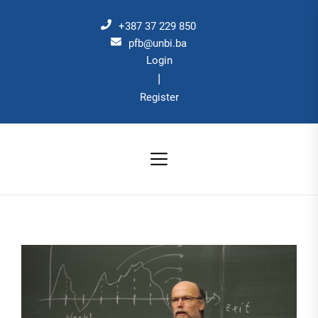
Skip
to
+387 37 229 850
the
pfb@unbi.ba
Login
content
|
Register