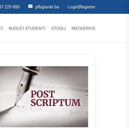
|
37 229 850
pfb@unbi.ba
Login
Register
CI
BUDUĆI STUDENTI
STUDIJ
INFOSERVIS