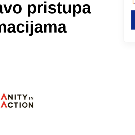
avo pristupa
rmacijama