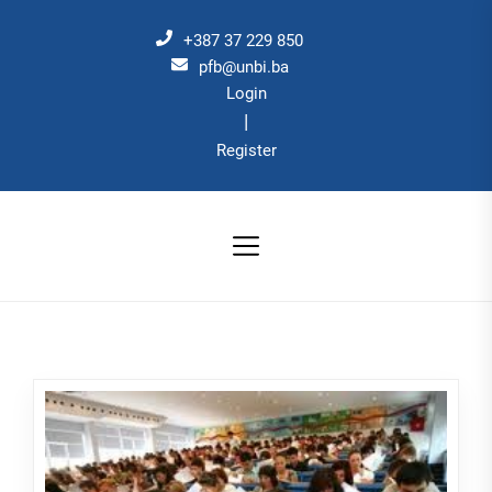
Skip
to
+387 37 229 850
the
pfb@unbi.ba
Login
content
|
Register