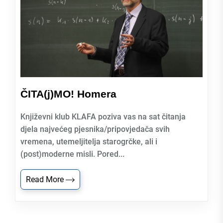
ČITA(j)MO! Homera
Književni klub KLAFA poziva vas na sat čitanja
djela najvećeg pjesnika/pripovjedača svih
vremena, utemeljitelja starogrčke, ali i
(post)moderne misli. Pored...
Read More