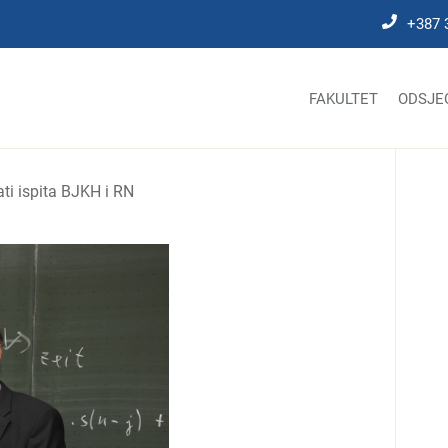
+387 
FAKULTET
ODSJE
ati ispita BJKH i RN