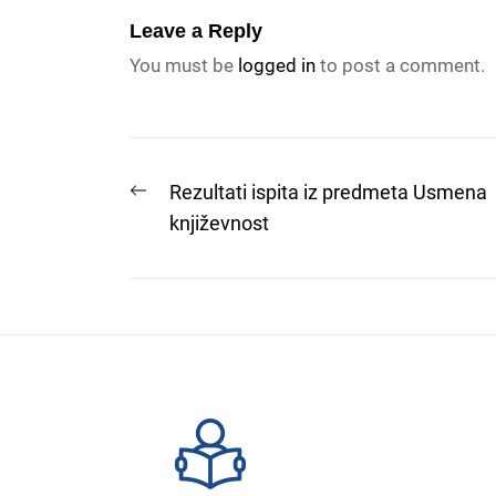
Leave a Reply
You must be
logged in
to post a comment.
Post
Previous
Rezultati ispita iz predmeta Usmena
post:
književnost
navigation