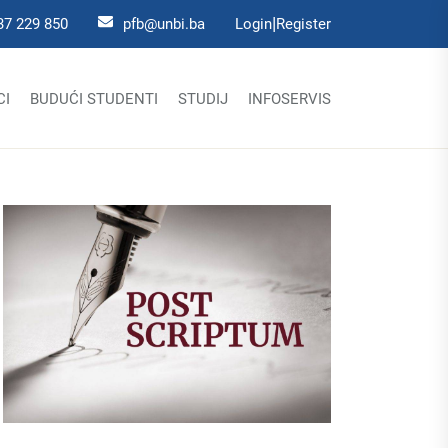
|
37 229 850
pfb@unbi.ba
Login
Register
CI
BUDUĆI STUDENTI
STUDIJ
INFOSERVIS