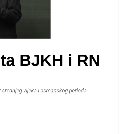
pita BJKH i RN
t srednjeg vijeka i osmanskog perioda