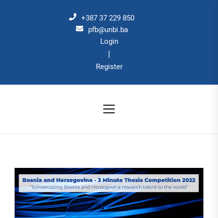
Skip
to
+387 37 229 850
the
pfb@unbi.ba
Login
content
|
Register