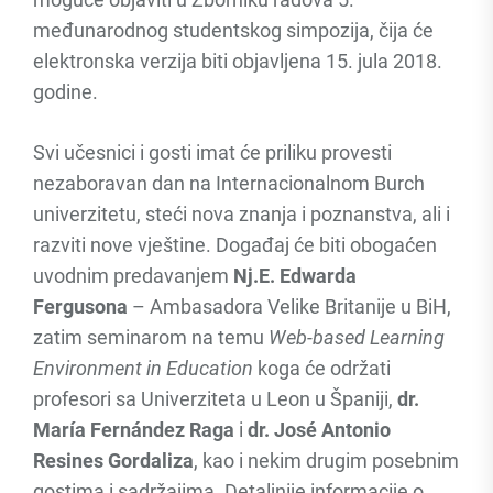
međunarodnog studentskog simpozija, čija će
elektronska verzija biti objavljena 15. jula 2018.
godine.
Svi učesnici i gosti imat će priliku provesti
nezaboravan dan na Internacionalnom Burch
univerzitetu, steći nova znanja i poznanstva, ali i
razviti nove vještine. Događaj će biti obogaćen
uvodnim predavanjem
Nj.E. Edwarda
Fergusona
– Ambasadora Velike Britanije u BiH,
zatim seminarom na temu
Web-based Learning
Environment in Education
koga će održati
profesori sa Univerziteta u Leon u Španiji,
dr.
María Fernández Raga
i
dr. José Antonio
Resines Gordaliza
, kao i nekim drugim posebnim
gostima i sadržajima. Detaljnije informacije o