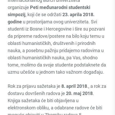
Internacionalnog Burch univerziteta
organizuje
Peti međunarodni studentski
simpozij
, koji će se održati
23. aprila 2018.
godine
u prostorijama ovog univerziteta. Svi
studenti iz Bosne i Hercegovine i šire su pozvani
da pripreme radove/postere na bilo koju temu u
oblasti humanističkih, društvenih i prirodnih
nauka, a posebnu pažnju pridajemo radovima u
oblasti humanističkih nauka, pa Vas, shodno
tome, molimo da svoje studente podstaknete da
uzmu učešće u jednom tako važnom događaju.
Rok za prijavu sažetaka je
8. april 2018
., a rok za
dostavu dovršenih radova je
20. maj 2018
.
Knjiga sažetaka će biti objavljena u
elektronskom obliku, a odabrane radove će biti
moguće objaviti u Zborniku radova 5.