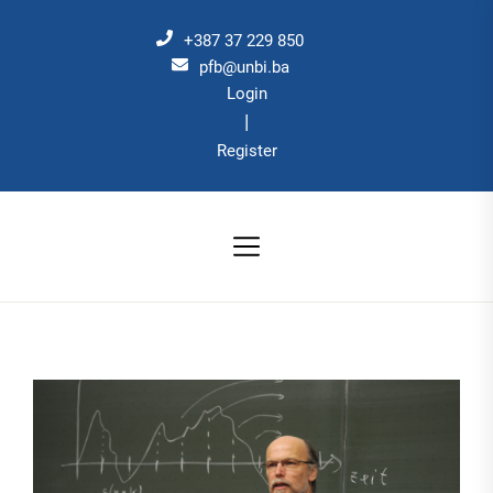
Skip
to
+387 37 229 850
the
pfb@unbi.ba
Login
content
|
Register