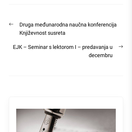
Post
Previous
Druga međunarodna naučna konferencija
navigation
post:
Književnost susreta
Nex
EJK – Seminar s lektorom I – predavanja u
post
decembru