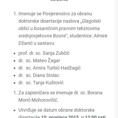
Imenuje se Povjerenstvo za obranu
doktorske disertacije naslova „
Glagolski
oblici u bosaničnim pravnim tekstovima
srednjovjekovne Bosne
“, studentice: Almire
Džanić u sastavu:
prof. dr. sc. Sanja Zubčić
dr. sc. Mateo Žagar
dr. sc. Amira Turbić-Hadžagić
dr. sc. Diana Stolac
dr. sc. Tanja Kuštović
Za zapisničara se imenuje dr. sc. Borana
Morić-Mohorovičić.
Utvrđuje se datum obrane doktorske
disertacije
10. prosinca 2015. u 12:00 sati.