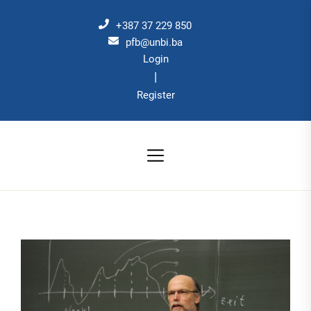
Skip
to
+387 37 229 850
the
pfb@unbi.ba
Login
content
|
Register