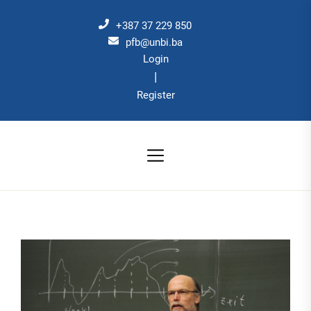
Skip
to
+387 37 229 850
the
pfb@unbi.ba
Login
content
|
Register