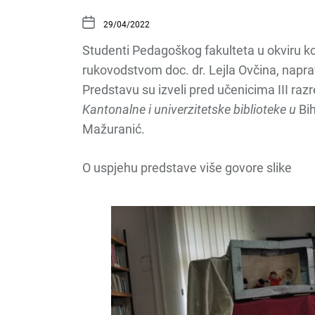
29/04/2022
Studenti Pedagoškog fakulteta u okviru k
rukovodstvom doc. dr. Lejla Ovčina, napra
Predstavu su izveli pred učenicima III ra
Kantonalne i univerzitetske biblioteke u
Bih
Mažuranić.
O uspjehu predstave više govore slike