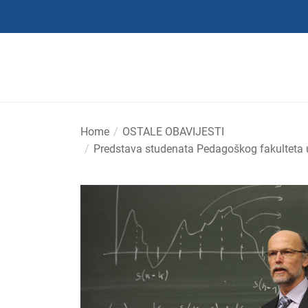
Skip
to
the
content
Home
OSTALE OBAVIJESTI
Predstava studenata Pedagoškog fakulteta u 