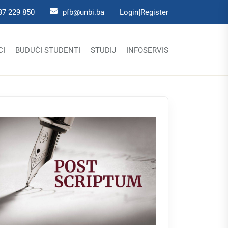
|
37 229 850
pfb@unbi.ba
Login
Register
CI
BUDUĆI STUDENTI
STUDIJ
INFOSERVIS