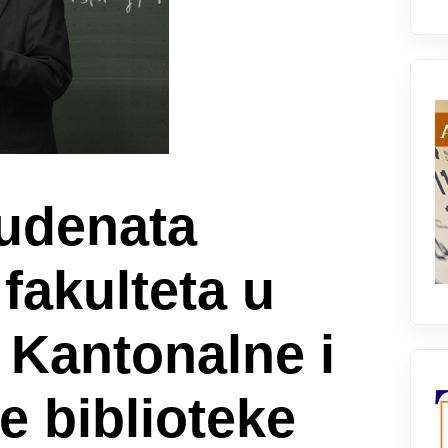
tudenata
akulteta u
 Kantonalne i
e biblioteke