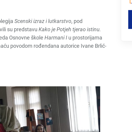
olegija
Scenski izraz i lutkarstvo
, pod
vili su predstavu
Kako je Potjeh tjerao istinu.
zreda Osnovne škole
Harmani I
u prostorijama
aću povodom rođendana autorice Ivane Brlić-