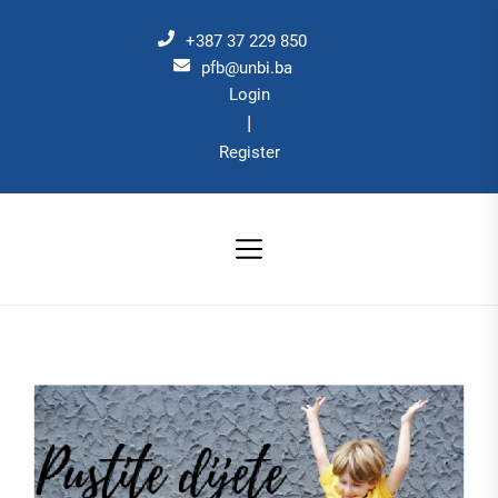
Skip
to
+387 37 229 850
the
pfb@unbi.ba
Login
content
|
Register