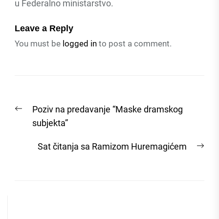
u Federalno ministarstvo.
Leave a Reply
You must be
logged in
to post a comment.
Post
Previous
Poziv na predavanje “Maske dramskog
navigation
post:
subjekta”
Nex
Sat čitanja sa Ramizom Huremagićem
post