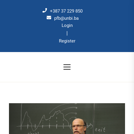
Skip
to
+387 37 229 850
the
pfb@unbi.ba
Login
content
|
Register